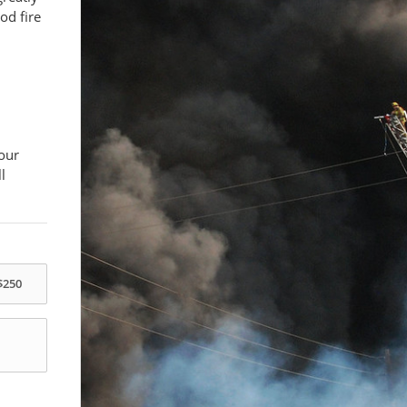
od fire
our
l